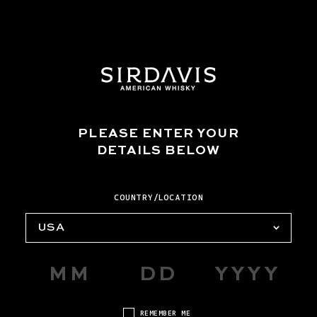
シェイカーにすべての液体材料を入れます。希釈するためにシ
ェイクし、細かいストレーナーで濾してマティーニグラスに注
ぐ。4つのエスプレッソ豆で飾り付ければ完成。
*はちみつシロップを作るには、はちみつ2：水1の比率で小さ
な鍋に入れ、中火にかける。ゆっくりとかき混ぜ、はちみつが
溶けたら火から外ししばらく冷ます。密閉容器で要保存。
PLEASE ENTER YOUR
Click to close
DETAILS BELOW
Click
MORE TO TRY
サーデイヴィス コミュニ
COUNTRY/LOCATION
ティの一員に。
USA
サーデイヴィスのニュースレターに登録して、最新情報
をチェックしましょう。
継続
REMEMBER ME