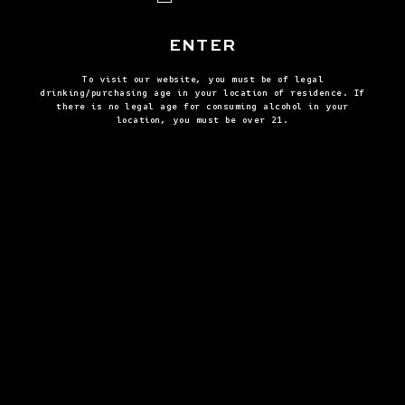
ENTER
To visit our website, you must be of legal
drinking/purchasing age in your location of residence. If
there is no legal age for consuming alcohol in your
location, you must be over 21.
ウイスキー ハイボール
ブラウン
VIEW ALL RECIPES